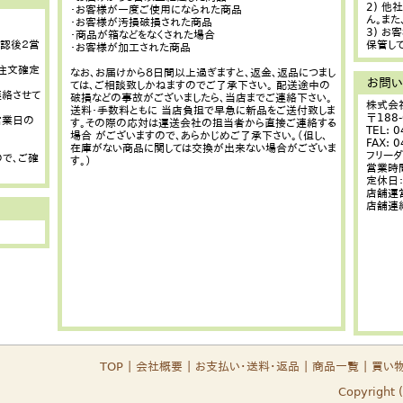
2) 
・お客様が一度ご使用になられた商品
ん。また
・お客様が汚損破損された商品
3) 
・商品が箱などをなくされた場合
認後２営
保管して
・お客様が加工された商品
は注文確定
なお、お届けから８日間以上過ぎますと、返金、返品につまし
お問
ては、ご相談致しかねますのでご了承下さい。 配送途中の
連絡させて
破損などの事故がございましたら、当店までご連絡下さい。
株式会
送料・手数料ともに 当店負担で早急に新品をご送付致しま
〒188
営業日の
す。その際の応対は運送会社の担当者から直接ご連絡する
TEL: 
場合 がございますので、あらかじめご了承下さい。（但し、
FAX: 
在庫がない商品に関しては交換が出来ない場合がございま
フリーダイ
で、ご確
す。）
営業時間
定休日
店舗運
店舗連
TOP
｜
会社概要
｜
お支払い・送料・返品
｜
商品一覧
｜
買い
Copyright 