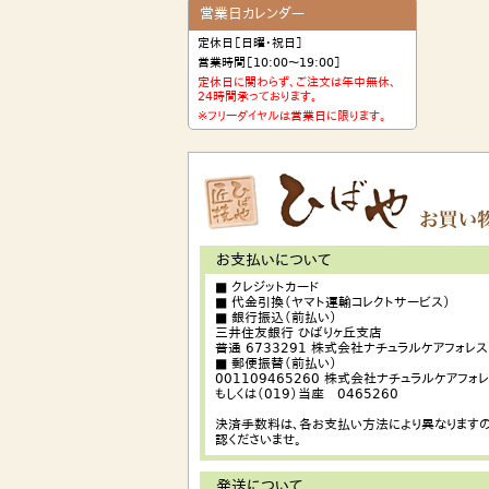
営業日カレンダー
定休日［日曜・祝日］
営業時間［10:00〜19:00］
定休日に関わらず、ご注文は年中無休、
24時間承っております。
※フリーダイヤルは営業日に限ります。
お支払いについて
■ クレジットカード
■ 代金引換（ヤマト運輸コレクトサービス）
■ 銀行振込（前払い）
三井住友銀行 ひばりヶ丘支店
普通 6733291 株式会社ナチュラルケアフォレス
■ 郵便振替（前払い）
001109465260 株式会社ナチュラルケアフォ
もしくは（019）当座 0465260
決済手数料は、各お支払い方法により異なりますの
認くださいませ。
発送について