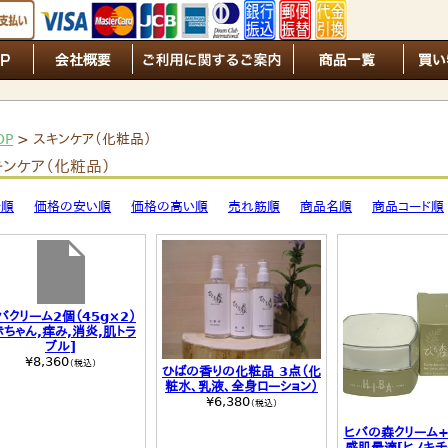
OP
> スキンケア（化粧品）
キンケア（化粧品）
着順
価格の安い順
価格の高い順
売れ筋順
商品名順
商品コード順
バクリーム2個（45g×2）
赤ちゃん,痒み,消炎,肌トラ
ブル]
¥8,360
（税込）
ひばの香りの化粧品 3点（化
粧水、乳液、全身ローション）
¥6,380
（税込）
ヒバの森クリーム+
感肌最適[ヒノキチ