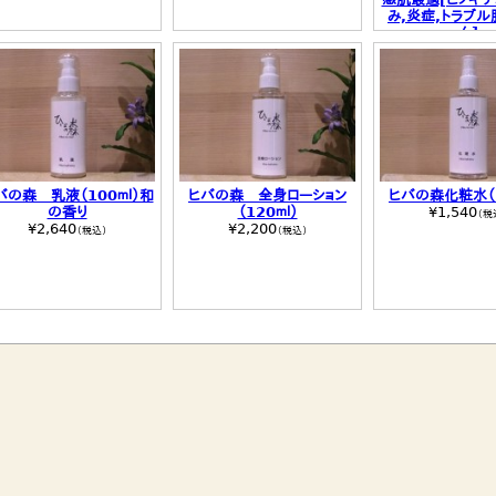
み,炎症,トラブル
ん]
¥4,180
（税
バの森 乳液（100ｍｌ）和
ヒバの森 全身ローション
ヒバの森化粧水（1
の香り
（120ｍｌ）
¥1,540
（税
¥2,640
¥2,200
（税込）
（税込）