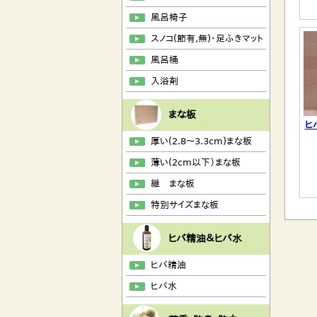
風呂椅子
スノコ(節有,無)・足ふきマット
風呂桶
入浴剤
まな板
ヒ
厚い(2.8～3.3cm)まな板
薄い(2cm以下）まな板
継 まな板
特別サイズまな板
ヒバ精油＆ヒバ水
ヒバ精油
ヒバ水