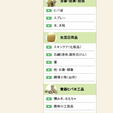
芳香・防臭・防虫
ヒバ油
スプレー
木、木粒
生活日用品
スキンケア（化粧品）
石鹸(液体,固形石けん）
箸
枕・お香・線香
調理小物（台所）
青森ヒバ木工品
積み木、おもちゃ
趣味の工芸品