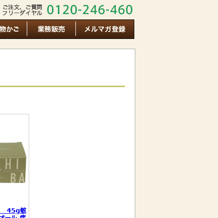
 45g敏
オール,痒