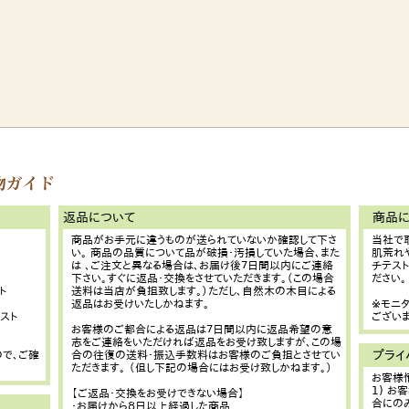
返品について
商品に
商品がお手元に違うものが送られていないか確認して下さ
当社で
い。 商品の品質について品が破損・汚損していた場合、また
肌荒れ
は 、ご注文と異なる場合は、お届け後７日間以内にご連絡
チテス
下さい。すぐに返品・交換をさせていただきます。（この場合
ださい。
ト
送料は当店が負担致します。）ただし、自然木の木目による
返品はお受けいたしかねます。
※モニ
レスト
ございま
お客様のご都合による返品は７日間以内に返品希望の意
志をご連絡をいただければ返品をお受け致しますが、この場
プライ
で、ご確
合の往復の送料・振込手数料はお客様のご負担とさせてい
ただきます。 （但し下記の場合にはお受け致しかねます。）
お客様
1) 
【ご返品・交換をお受けできない場合】
合にの
・お届けから８日以上経過した商品