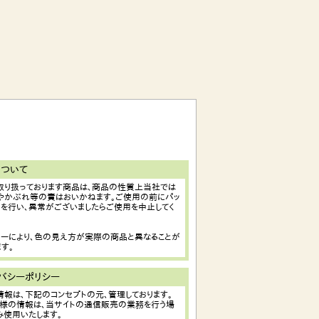
ついて
取り扱っております商品は、商品の性質上当社では
やかぶれ等の責はおいかねます。ご使用の前にパッ
トを行い、異常がございましたらご使用を中止してく
ターにより、色の見え方が実際の商品と異なることが
す。
バシーポリシー
情報は、下記のコンセプトの元、管理しております。
お客様の情報は、当サイトの通信販売の業務を行う場
み使用いたします。