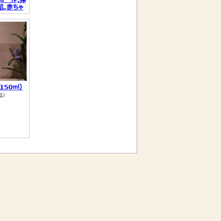
肌,赤ちゃ
込）
50ｍｌ）
込）