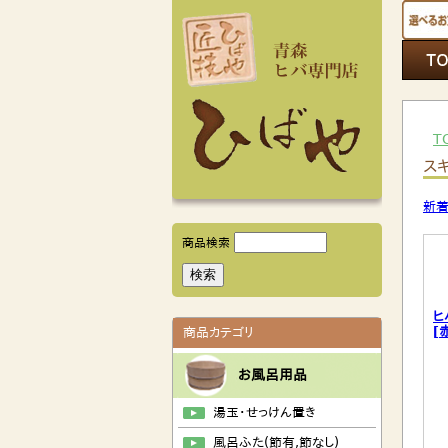
T
ス
新
商品検索
ヒ
[
商品カテゴリ
お風呂用品
湯玉・せっけん置き
風呂ふた(節有,節なし)