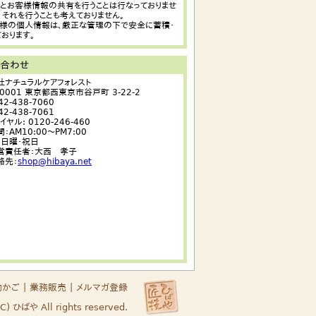
他社とお客様情報の共有を行うことは行なっておりませ
、それを行うことも考えておりません。
お客様の個人情報は、厳正な管理の下で安全に蓄積・
おります。
い合わせ
社ナチュラルケアフォレスト
-0001 東京都西東京市谷戸町 3-22-2
042-438-7060
042-438-7061
ヤル: 0120-246-460
：AM10:00〜PM7:00
：日曜・祝日
営責任者：大西 孝子
絡先：
shop@hibaya.net
物かご
｜
業務販売
｜
メルマガ登録
(C) ひばや All rights reserved.