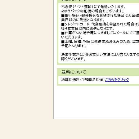
宅急便（ヤマト運輸）にて発送いたします。
※ゆうパック宅配便の場合もございます。
■銀行振込・郵便振込を希望された場合は入金確
業日以内に発送となります。
■クレジットカード・代金引換を希望された場合
後４営業日以内に発送となります。
■在庫がない場合等につきましてはメールにてご
いただきます。
■土曜、日曜、祝日は発送業務お休みのため、翌
手配となります。
決済手数料は、各お支払い方法により異なりますの
認くださいませ。
送料について
地域別送料（1部商品別途）
こちらをクリック