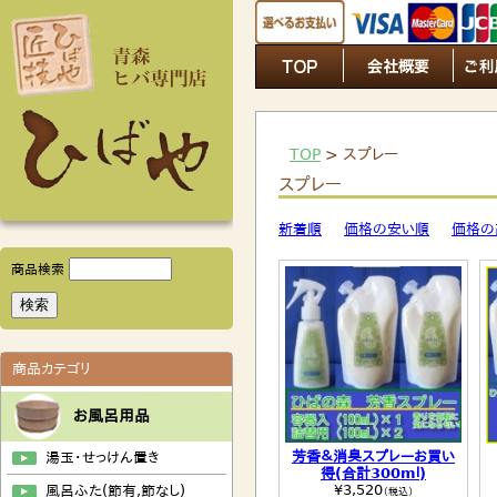
TOP
> スプレー
スプレー
新着順
価格の安い順
価格の
商品検索
商品カテゴリ
お風呂用品
芳香＆消臭スプレーお買い
湯玉・せっけん置き
得(合計300mｌ)
¥3,520
風呂ふた(節有,節なし)
（税込）