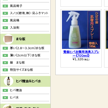
風呂椅子
スノコ(節有,無)・足ふきマット
風呂桶
入浴剤
まな板
厚い(2.8～3.3cm)まな板
青森ヒバ衣類用消臭スプレ
薄い(2cm以下）まな板
ー《１００ml》
¥1,320
（税込）
継 まな板
特別サイズまな板
ヒバ精油＆ヒバ水
ヒバ精油
ヒバ水