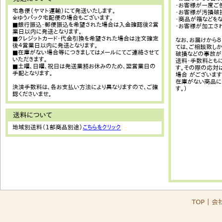
・お客様が一度ご
宅急便（ヤマト運輸）にて発送いたします。
・お客様が汚損破
※ゆうパック宅配便の場合もございます。
・商品が箱などを
■銀行振込・郵便振込を希望された場合は入金確認後２営
・お客様が加工さ
業日以内に発送となります。
■クレジットカード・代金引換を希望された場合は注文確定
なお、お届けから
後４営業日以内に発送となります。
ては、ご相談致し
■在庫がない場合等につきましてはメールにてご連絡させて
破損などの事故が
いただきます。
送料・手数料とも
■土曜、日曜、祝日は発送業務お休みのため、翌営業日の
す。その際の応対
手配となります。
場合 がございます
在庫がない商品に
決済手数料は、各お支払い方法により異なりますので、ご確
す。）
認くださいませ。
送料について
地域別送料（1部商品別途）
こちらをクリック
TOP
｜
会