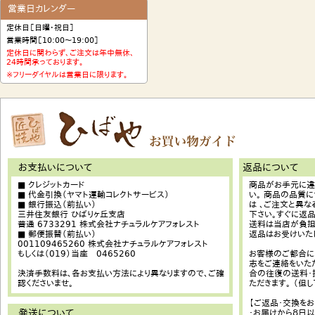
営業日カレンダー
定休日［日曜・祝日］
営業時間［10:00〜19:00］
定休日に関わらず、ご注文は年中無休、
24時間承っております。
※フリーダイヤルは営業日に限ります。
お支払いについて
返品について
■ クレジットカード
商品がお手元に違
■ 代金引換（ヤマト運輸コレクトサービス）
い。 商品の品質
■ 銀行振込（前払い）
は 、ご注文と異
三井住友銀行 ひばりヶ丘支店
下さい。すぐに返品
普通 6733291 株式会社ナチュラルケアフォレスト
送料は当店が負担
■ 郵便振替（前払い）
返品はお受けいた
001109465260 株式会社ナチュラルケアフォレスト
もしくは（019）当座 0465260
お客様のご都合に
志をご連絡をいた
決済手数料は、各お支払い方法により異なりますので、ご確
合の往復の送料・
認くださいませ。
ただきます。 （但
【ご返品・交換を
発送について
・お届けから８日