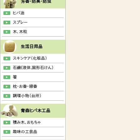
芳香・防臭・防虫
ヒバ油
スプレー
木、木粒
生活日用品
スキンケア（化粧品）
石鹸(液体,固形石けん）
箸
枕・お香・線香
調理小物（台所）
青森ヒバ木工品
積み木、おもちゃ
趣味の工芸品