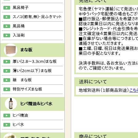
発送について
風呂椅子
宅急便（ヤマト運輸）にて発送い
※ゆうパック宅配便の場合もござ
スノコ(節有,無)・足ふきマット
■銀行振込・郵便振込を希望さ
認後２営業日以内に発送となりま
風呂桶
■クレジットカード・代金引換を
注文確定後４営業日以内に発送
入浴剤
■在庫がない場合等につきまして
連絡させていただきます。
■土曜、日曜、祝日は発送業務
まな板
業日の手配となります。
厚い(2.8～3.3cm)まな板
決済手数料は、各お支払い方法
ので、ご確認くださいませ。
薄い(2cm以下）まな板
継 まな板
送料について
特別サイズまな板
地域別送料（1部商品別途）
こち
ヒバ精油＆ヒバ水
ヒバ精油
ヒバ水
商品について