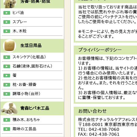
芳香・防臭・防虫
当社で取り扱っております商品
当社では肌荒れやかぶれ等の責
ヒバ油
ご使用の前にパッチテストを行い
したらご使用を中止してください。
スプレー
木、木粒
※モニターにより、色の見え方が
ることがございます。
生活日用品
プライバシーポリシー
スキンケア（化粧品）
お客様情報は、下記のコンセプト
ります。
石鹸(液体,固形石けん）
1) お客様の情報は、当サイト
行う場合にのみ使用いたします。
箸
2) 他社とお客様情報の共有を
おりません。また、それを行うこと
枕・お香・線香
ん。
3) お客様の個人情報は、厳正
調理小物（台所）
に蓄積・保管しております。
青森ヒバ木工品
お問い合わせ
株式会社ナチュラルケアフォレス
積み木、おもちゃ
〒188-0001 東京都西東京市谷
趣味の工芸品
TEL: 042-438-7060
FAX: 042-438-7061