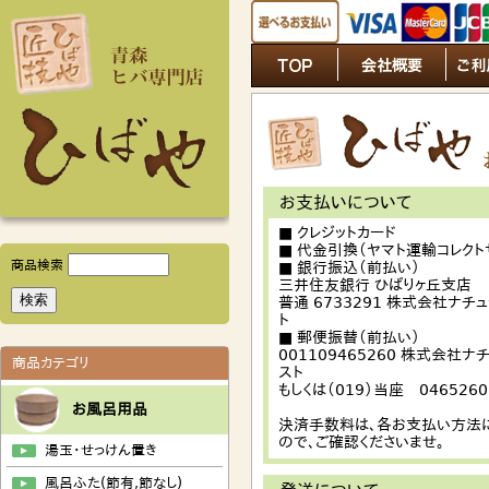
お支払いについて
■ クレジットカード
■ 代金引換（ヤマト運輸コレクト
商品検索
■ 銀行振込（前払い）
三井住友銀行 ひばりヶ丘支店
普通 6733291 株式会社ナチ
ト
■ 郵便振替（前払い）
001109465260 株式会社ナ
商品カテゴリ
スト
もしくは（019）当座 0465260
お風呂用品
決済手数料は、各お支払い方法
ので、ご確認くださいませ。
湯玉・せっけん置き
風呂ふた(節有,節なし)