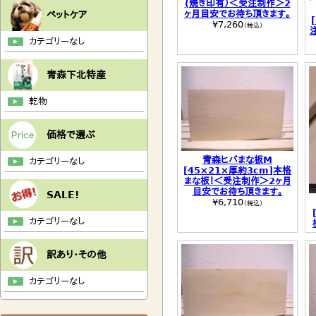
(焼き印有）＜受注制作＞2
ヶ月目安でお待ち頂きます。
ペットケア
¥7,260
（税込）
カテゴリーなし
青森下北特産
乾物
価格で選ぶ
青森ヒバまな板M
カテゴリーなし
[45×21×厚約3cm]本格
まな板！＜受注制作＞2ヶ月
目安でお待ち頂きます。
SALE!
¥6,710
（税込）
カテゴリーなし
訳あり・その他
カテゴリーなし