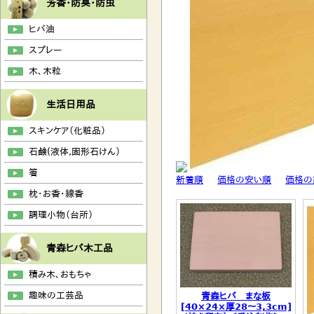
芳香・防臭・防虫
ヒバ油
スプレー
木、木粒
生活日用品
スキンケア（化粧品）
石鹸(液体,固形石けん）
箸
新着順
価格の安い順
価格の
枕・お香・線香
調理小物（台所）
青森ヒバ木工品
積み木、おもちゃ
趣味の工芸品
青森ヒバ まな板
[40×24×厚28〜3,3cm]