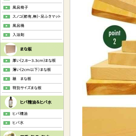
風呂椅子
スノコ(節有,無)・足ふきマット
風呂桶
入浴剤
まな板
厚い(2.8～3.3cm)まな板
薄い(2cm以下）まな板
継 まな板
特別サイズまな板
ヒバ精油＆ヒバ水
ヒバ精油
ヒバ水