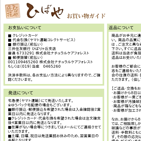
お支払いについて
返品について
■ クレジットカード
商品がお手元に違
■ 代金引換（ヤマト運輸コレクトサービス）
い。 商品の品質
■ 銀行振込（前払い）
は 、ご注文と異
三井住友銀行 ひばりヶ丘支店
下さい。すぐに返品
普通 6733291 株式会社ナチュラルケアフォレスト
送料は当店が負担
■ 郵便振替（前払い）
返品はお受けいた
001109465260 株式会社ナチュラルケアフォレスト
もしくは（019）当座 0465260
お客様のご都合に
志をご連絡をいた
決済手数料は、各お支払い方法により異なりますので、ご確
合の往復の送料・
認くださいませ。
ただきます。 （但
【ご返品・交換を
発送について
・お届けから８日
・お客様が一度ご
宅急便（ヤマト運輸）にて発送いたします。
・お客様が汚損破
※ゆうパック宅配便の場合もございます。
・商品が箱などを
■銀行振込・郵便振込を希望された場合は入金確認後２営
・お客様が加工さ
業日以内に発送となります。
■クレジットカード・代金引換を希望された場合は注文確定
なお、お届けから
後４営業日以内に発送となります。
ては、ご相談致し
■在庫がない場合等につきましてはメールにてご連絡させて
破損などの事故が
いただきます。
送料・手数料とも
■土曜、日曜、祝日は発送業務お休みのため、翌営業日の
す。その際の応対
手配となります。