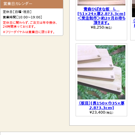
営業日カレンダー
青森ひばまな板 Ｌ
定休日［日曜・祝日］
[51×24×厚2,8?3,3cm]
営業時間［10:00〜19:00］
＜受注制作＞約2ヶ月お待ち
頂きます。
定休日に関わらず、ご注文は年中無休、
24時間承っております。
¥8,250
（税込）
※フリーダイヤルは営業日に限ります。
（板目）[長150×巾35×厚
2,8?3,3cm]
¥23,400
（税込）